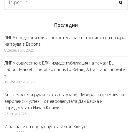
Последни
ЛИПА представи книга, посветена на състоянието на пазара
на труда в Европа
8 декември, 2025
ЛИПА съвместно с ЕЛФ издаде публикация на тема:« EU
Labour Market: Liberal Solutions to Retain, Attract and Innovate
»
19 ноември, 2025
Българското и румънското пътуване: Либерална история за
европейски успех – от евродепутата Дан Барна и
евродепутата Илхан Кючюк
25 юни, 2025
Изказване на евродепутата Илхан Кючук