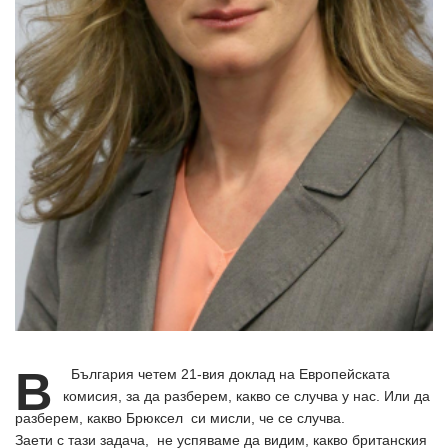
В
България четем 21-вия доклад на Европейската
комисия, за да разберем, какво се случва у нас. Или да
разберем, какво Брюксел си мисли, че се случва.
Заети с тази задача, не успяваме да видим, какво британския