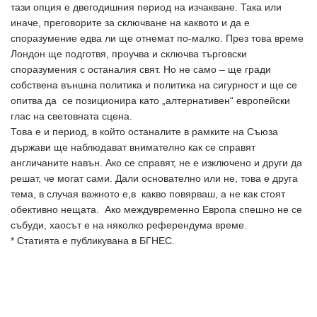
тази опция е двегодишния период на изчакване. Така или
иначе, преговорите за сключване на каквото и да е
споразумение едва ли ще отнемат по-малко. През това време
Лондон ще подготвя, проучва и сключва търговски
споразумения с останалия свят. Но не само – ще гради
собствена външна политика и политика на сигурност и ще се
опитва да се позиционира като „алтернативен“ европейски
глас на световната сцена.
Това е и период, в който останалите в рамките на Съюза
държави ще наблюдават внимателно как се справят
англичаните навън. Ако се справят, не е изключено и други да
решат, че могат сами. Дали основателно или не, това е друга
тема, в случая важното е,в какво повярваш, а не как стоят
обективно нещата. Ако междувременно Европа спешно не се
събуди, хаосът е на няколко референдума време.
* Статията е публикувана в БГНЕС.