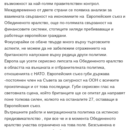
възможност за най-голям правителствен контрол.
Междувременно от двете страни се появиха анализи за
взаимната свързаност на икономиките на Европейския съюз и
Обединеното кралство, още по-голямата свързаност на
финансовите системи, стотиците хиляди пребиваващи и
работещи европейски граждани.
Фокусирайки се обаче твърде много върху търговските
аспекти, не можем да не забележим отражението на
британското напускане върху редица други политики.
Европа ще усети сериозно липсата на Обединеното кралство
в областта на външната и отбранителната политика,
отношенията с НАТО. Европейския съюз губи държава
-постоянен член на Съвета за сигурност на ООН с всичките
произтичащи и от това последици. Губи сериозен глас на
световната сцена, който британците ще се опитат да направят
поне толкова силен, колкото на останалите 27, оставащи в
Европейския съюз.
Вътрешните работи и миграционната политика са истинско
предизвикателство , при все че и в момента Обединеното
кралство участва ограничено на това поле. Безсъмнена е