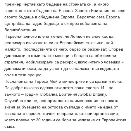
премиер чертае като бъдеще на страната си, а много
вероятно и като бъдеще на Европа. Защото Британия не видя
своето бъдеще в обединена Европа. Вероятно сега Европа
ще трябва да гадае бъдещето си през действията на
Великобритания.
Първоначалното влечатление, че Лондон не знае как да
реализира излизането си от Европейския съюз или, най-
малкото, последствията от него, бързо се разсейват. Според
дипломати, в отминалите месеци в Лондон са обмисляли
стратегия, мобилизирали са ресурси, включително човешки и
дипломатически, за да успеят да се наложат във водещата
роля в този процес.
Посланията на Тереса Мей и министрите и са кратки и ясни.
По-добре никаква сделка отколкото лоша сделка. И – по
важното – градим глобална Британия /
Global
Britain
).
Случайно или не, неформалното наименование на новата
визия за бъзещето на острова съвпада с името на една от
извествите евроскептични неправителствени организации,
която повече от 20 години се бори за излизане от Европейския
съюз.