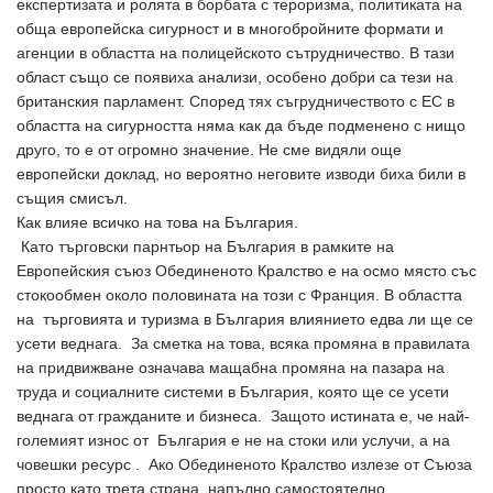
експертизата и ролята в борбата с тероризма, политиката на
обща европейска сигурност и в многобройните формати и
агенции в областта на полицейското сътрудничество. В тази
област също се появиха анализи, особено добри са тези на
британския парламент. Според тях съгрудничеството с ЕС в
областта на сигурността няма как да бъде подменено с нищо
друго, то е от огромно значение. Не сме видяли още
европейски доклад, но вероятно неговите изводи биха били в
същия смисъл.
Как влияе всичко на това на България.
Като търговски парнтьор на България в рамките на
Европейския съюз Обединеното Кралство е на осмо място със
стокообмен около половината на този с Франция. В областта
на търговията и туризма в България влиянието едва ли ще се
усети веднага. За сметка на това, всяка промяна в правилата
на придвижване означава мащабна промяна на пазара на
труда и социалните системи в България, която ще се усети
веднага от гражданите и бизнеса. Защото истината е, че най-
големият износ от България е не на стоки или услучи, а на
човешки ресурс . Ако Обединеното Кралство излезе от Съюза
просто като трета страна, напълно самостоятелно