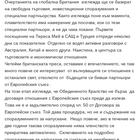
Очертанията на глобална Британия изглежда ще се базират
на свободна търговия, инвестиционни споразумения и
специални партньорства. Както изглежда поне към мамента,
плавителството има намерение да посочва, кои со тези
специални партньори, а не да чака покани. Първите
посещение на Тереса Мей в САЩ и Турция отпреди няколко
дни са показателни. Отделно се водят активни разговори с
Австралия, Китай и много други. Наистина, в центъра са
търговските и икономически отношения.
Четейки британската преса, оставаме с впечатлението, че там
много повече се интересуват от вълнуващите си отношения с
останалия свят, отколкото от бъдещите си бивши партньори
от Европейския съюз .
На този етап изглежда, че Обединеното Кралство не бърза да
договаря отношения с Европейския съюз преди да излезе.
Това не е и задължително според чл. 50 от Договора за
Европейски съюз. Той дава процедура, но не и съдържание на
споразумението за напускане. Нещо повече, ако в течение на
две години такова споразумение няма членството се
прекратява автоматично. Сключването на подробно
споразумение за напускане се считаше за неизбежно в