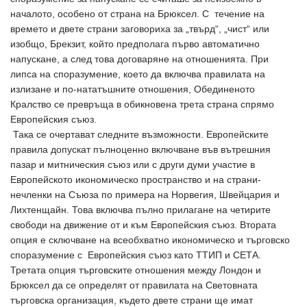
началото, особено от страна на Брюксел. С течение на
времето и двете страни заговориха за „твърд“, „чист“ или
изобщо, Брекзит, който предполага първо автоматично
напускане, а след това договаряне на отношенията. При
липса на споразумение, което да включва правилата на
излизане и по-нататъшните отношения, Обединеното
Кралство се превръща в обикновена трета страна спрямо
Европейския съюз.
Така се очертават следните възможности. Европейските
правила допускат пълноценно включване във вътрешния
пазар и митническия съюз или с други думи участие в
Европейското икономическо пространство и на страни-
нечленки на Съюза по примера на Норвегия, Швейцария и
Лихтенщайн. Това включва пълно прилагане на четирите
свободи на движение от и към Европейския съюз. Втората
опция е сключване на всеобхватно икономическо и търговско
споразумение с Европейския съюз като ТТИП и СЕТА.
Третата опция търговските отношения между Лондон и
Брюксел да се определят от правилата на Световната
търговска организация, където двете страни ще имат