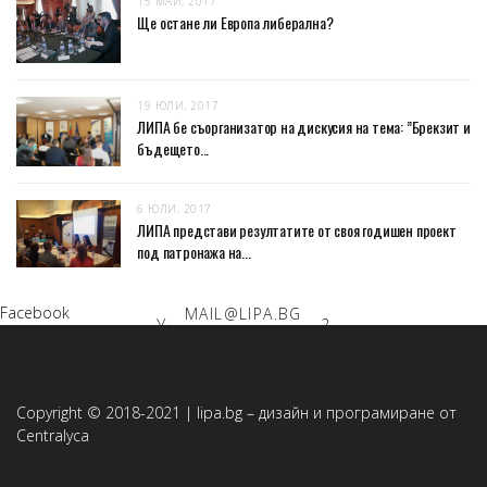
15 МАЙ, 2017
Ще остане ли Европа либерална?
19 ЮЛИ, 2017
ЛИПА бе съорганизатор на дискусия на тема: ”Брекзит и
бъдещето...
6 ЮЛИ, 2017
ЛИПА представи резултатите от своя годишен проект
под патронажа на...
1504 СОФИЯ
Facebook
MAIL@LIPA.BG
УЛ. „ЗОРА” № 1 ЕТ. 2
Copyright © 2018-2021 | lipa.bg – дизайн и програмиране от
Centralyca