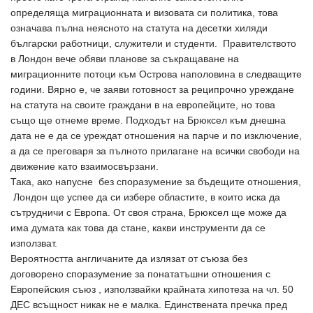
определяща миграционната и визовата си политика, това
означава пълна неясното на статута на десетки хиляди
български работници, служители и студенти. Правителството
в Лондон вече обяви планове за съкращаване на
миграционните потоци към Острова наполовина в следващите
години. Вярно е, че заяви готовност за реципрочно уреждане
на статута на своите граждани в на европейците, но това
също ще отнеме време. Подходът на Брюксел към днешна
дата не е да се уреждат отношения на парче и по изключение,
а да се преговаря за пълното прилагане на всички свободи на
движение като взаимосвързани.
Така, ако напусне без споразумение за бъдещите отношения,
Лондон ще успее да си избере областите, в които иска да
сътрудничи с Европа. От своя страна, Брюксел ще може да
има думата как това да стане, какви инструменти да се
използват.
Вероятността англичаните да излязат от съюза без
договорено споразумение за понататъшни отношения с
Европейския съюз , използвайки крайната хипотеза на чл. 50
ДЕС всъщност никак не е малка. Единствената пречка пред