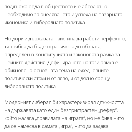
поддържа реда в обществото и е абсолютно
необходимо за оцеляването и успеха на пазарната
икономика и либералната политика.
Но дори и държавата наистина да работи перфектно,
тя трябва да бъде ограничена до обхвата,
определен в Конституцията и законовата рамка за
нейните действия. Дефинирането на тази рамка е
обикновено основната тема на ежедневните
политически атаки и от ляво, и от дясно срещу
либералната политика.
Модерният либерал би характеризирал длъжността
на държавата като един безпристрастен „рефер“,
който налага „правилата на играта“, но не бива нито
да се намесва в самата „игра“, нито да задава