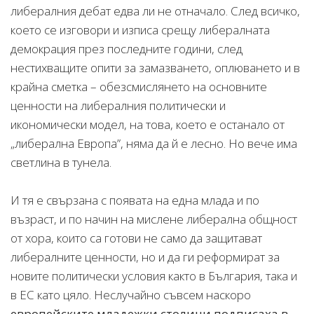
либералния дебат едва ли не отначало. След всичко,
което се изговори и изписа срещу либералната
демокрация през последните години, след
нестихващите опити за замазването, оплюването и в
крайна сметка – обезсмислянето на основните
ценности на либералния политически и
икономически модел, на това, което е останало от
„либерална Европа”, няма да й е лесно. Но вече има
светлина в тунела.
И тя е свързана с появата на една млада и по
възраст, и по начин на мислене либерална общност
от хора, които са готови не само да защитават
либералните ценности, но и да ги реформират за
новите политически условия както в България, така и
в ЕС като цяло. Неслучайно съвсем наскоро
европейските младежки столици подписаха в