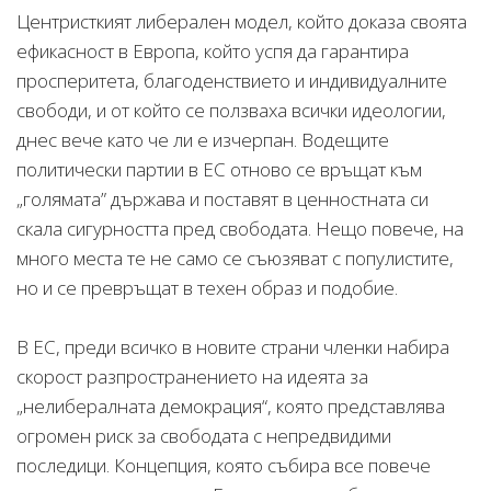
Центристкият либерален модел, който доказа своята
ефикасност в Европа, който успя да гарантира
просперитета, благоденствието и индивидуалните
свободи, и от който се ползваха всички идеологии,
днес вече като че ли е изчерпан. Водещите
политически партии в ЕС отново се връщат към
„голямата” държава и поставят в ценностната си
скала сигурността пред свободата. Нещо повече, на
много места те не само се съюзяват с популистите,
но и се превръщат в техен образ и подобие.
В ЕС, преди всичко в новите страни членки набира
скорост разпространението на идеята за
„нелибералната демокрация“, която представлява
огромен риск за свободата с непредвидими
последици. Концепция, която събира все повече