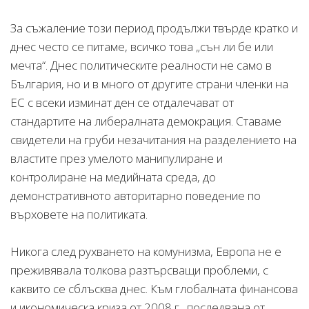
За съжаление този период продължи твърде кратко и
днес често се питаме, всичко това „сън ли бе или
мечта“. Днес политическите реалности не само в
България, но и в много от другите страни членки на
ЕС с всеки изминат ден се отдалечават от
стандартите на либералната демокрация. Ставаме
свидетели на груби незачитания на разделението на
властите през умелото манипулиране и
контролиране на медийната среда, до
демонстративното авторитарно поведение по
върховете на политиката.
Никога след рухването на комунизма, Европа не е
преживявала толкова разтърсващи проблеми, с
каквито се сблъсква днес. Към глобалната финансова
и икономическа криза от 2008 г., последвана от