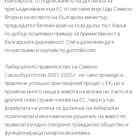
към Европа, то подписването на Договора за
присъединяване към ЕС от неговия внук Цар Симеон
Втори в качеството на български министър-
председател бележи края на този дълъг път. Какъв
по-добър позитивен пример за приемственост в
българската държавност. Стига да можем да я
почувстваме и оценим по достойнство.
Либералното правителство на Симеон
Сакскобургготски 2001-2005 г. не само проведе и
приключи успешно преговорния процес с ЕК, но и
промени много неща в живота на всички ни. Както и в
другите нови страни членки на ЕС, така и у нас
формулата на успеха се дължеше на либерални
политически и икономически решения, на живот по
правилата в едно отворено гражданско общество и
функционираща пазарна икономика.