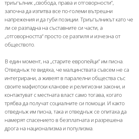
триъгълник „свобода, права и отговорности“,
започна да изпитва все по-големи вътрешни
напрежения и да губи позиции. Триъгълникът като че
ли се разпадна на съставните си части, а
„отговорността“ просто се разпиля и изчезна от
обществото.
В един момент, на „старите европейци” им писна.
Отведнъж те видяха, че малцинствата съвсем не са
интегрирани, а живеят в паралелни общества със
своите мафиотски кланове и религиозни закони, и
контактуват с местната власт само тогава, когато
трябва да получат социалните си помощи. И както
отведнъж им писна, така и отведнъж се опитаха да
намерят спасението в безплатната и разрешена
дрога на национализма и популизма.