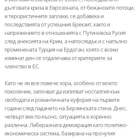
дълговата криза в Еврозоната, от бежанските потоци,
и терористичните заплахи, се добавиха и
последствията от успешния Брекзит, както и
напрежението в отношенията с Путиновска Русия
след анексията на Крим, а напоследък и с напълно
променената Турция на Ердоган, която с всеки
изминат ден се отдалечава от критериите за
членство в ЕС.
Като че ли все повече хора, особено от моето
поколение, започват да изпитват носталгия към
свободата и романтичната еуфория на първите
години след падането на Берлинската стена. Днес,
четвърт век по-късно, ситуацията е коренно
различна. Либералната демокрация като политико-
икономическа система, базирана на прочутия