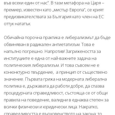
във всеки един от нас”. В тази метафора на Царя –
премиер, известен като „мистър Европа”, се крият
предизвикателствата за България като член на ЕС
оттук нататък.
Обичайна порочна практика е либерализмът да бъде
обвиняван в радикален антиетатизъм. Това е
напълно погрешно. Напротив! Загрижеността за
институциите е една от най-важните задача на
политическия либерализъм. И това съвсем не е
конюнктурно твърдение, а принцип от съществено
значение. Първата грижа на модерната либерална
политика е, държавата да работи добре, да спазва
процедурната справедливост, състояща се от общи
правила на поведение, валидни в еднаква степен за
всички физически и юридически лица. Накратко,
справедливостта е върховенството на закона: то