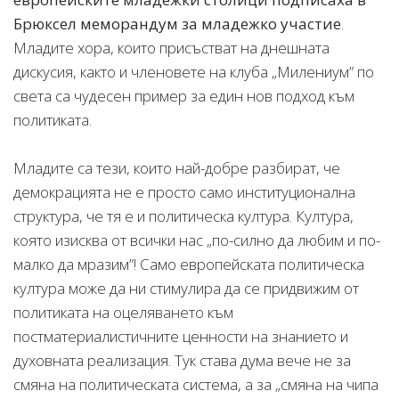
Брюксел меморандум за младежко участие
.
Младите хора, които присъстват на днешната
дискусия, както и членовете на клуба „Милениум” по
света са чудесен пример за един нов подход към
политиката.
Младите са тези, които най-добре разбират, че
демокрацията не е просто само институционална
структура, че тя е и политическа култура. Култура,
която изисква от всички нас „по-силно да любим и по-
малко да мразим”! Само европейската политическа
култура може да ни стимулира да се придвижим от
политиката на оцеляването към
постматериалистичните ценности на знанието и
духовната реализация. Тук става дума вече не за
смяна на политическата система, а за „смяна на чипа