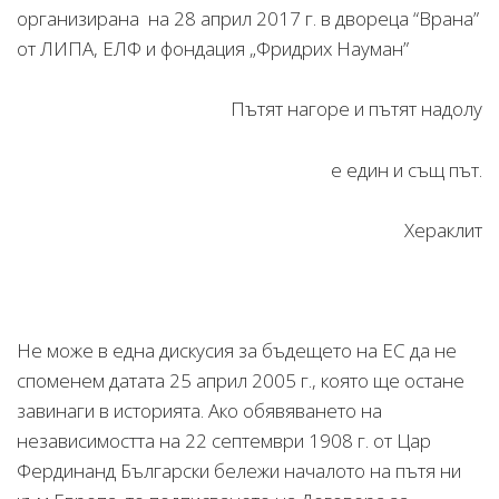
организирана на 28 април 2017 г. в двореца “Врана”
от ЛИПА, ЕЛФ и фондация „Фридрих Науман”
Пътят нагоре и пътят надолу
е един и същ път.
Хераклит
Не може в една дискусия за бъдещето на ЕС да не
споменем датата 25 април 2005 г., която ще остане
завинаги в историята. Ако обявяването на
независимостта на 22 септември 1908 г. от Цар
Фердинанд Български бележи началото на пътя ни