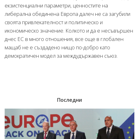
екзистенциални параметри, ценностите на
либерална обединена Европа далеч не са загубили
своята привлекателност и политическо и
икономическо значение. Колкото и да е несъвършен
днес ЕС в много отношения, все още в глобален
мащаб не е създадено нищо по-добро като
демократичен модел за междудържавен съюз.
Последни