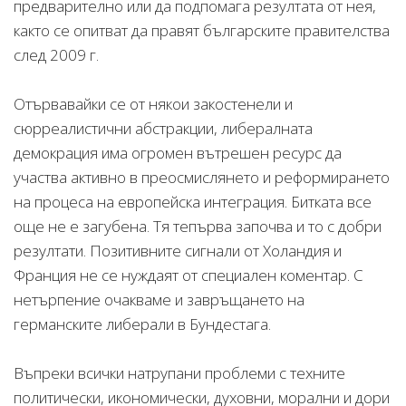
предварително или да подпомага резултата от нея,
както се опитват да правят българските правителства
след 2009 г.
Отървавайки се от някои закостенели и
сюрреалистични абстракции, либералната
демокрация има огромен вътрешен ресурс да
участва активно в преосмислянето и реформирането
на процеса на европейска интеграция. Битката все
още не е загубена. Тя тепърва започва и то с добри
резултати. Позитивните сигнали от Холандия и
Франция не се нуждаят от специален коментар. С
нетърпение очакваме и завръщането на
германските либерали в Бундестага.
Въпреки всички натрупани проблеми с техните
политически, икономически, духовни, морални и дори