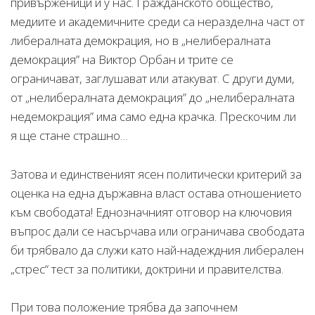
привърженици и у нас. Гражданското общество,
медиите и академичните среди са неразделна част от
либералната демокрация, но в „нелибералната
демокрация” на Виктор Орбан и трите се
ограничават, заглушават или атакуват. С други думи,
от „нелибералната демокрация” до „нелибералната
недемокрация” има само една крачка. Прескочим ли
я ще стане страшно…
Затова и единственият ясен политически критерий за
оценка на една държавна власт остава отношението
към свободата! Еднозначният отговор на ключовия
въпрос дали се насърчава или ограничава свободата
би трябвало да служи като най-надеждния либерален
„стрес“ тест за политики, доктрини и правителства.
При това положение трябва да започнем