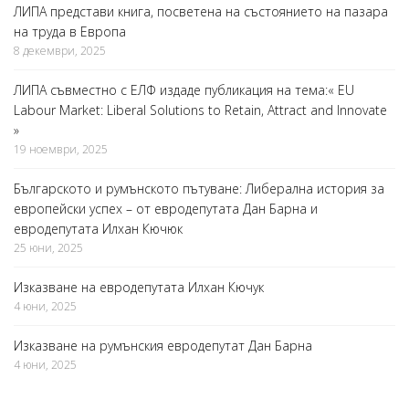
ЛИПА представи книга, посветена на състоянието на пазара
на труда в Европа
8 декември, 2025
ЛИПА съвместно с ЕЛФ издаде публикация на тема:« EU
Labour Market: Liberal Solutions to Retain, Attract and Innovate
»
19 ноември, 2025
Българското и румънското пътуване: Либерална история за
европейски успех – от евродепутата Дан Барна и
евродепутата Илхан Кючюк
25 юни, 2025
Изказване на евродепутата Илхан Кючук
4 юни, 2025
Изказване на румънския евродепутат Дан Барна
4 юни, 2025