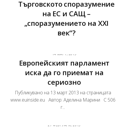
Търговското споразумение
на ЕС и САЩ –
„споразумението на ХХI
век“?
14 МАРТ, 2013
Европейският парламент
иска да го приемат на
сериозно
Публикувано на 13 март 2013 на страницата
www.euinside.eu Автор: Аделина Марини С 506
г...
27 ФЕВРУАРИ, 2013